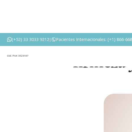
Abdominoplast
(+52) 33 3033 9212
Pacientes Internacionales: (+1) 866-66
|
firmeza 
Ced. Prof. 3524107