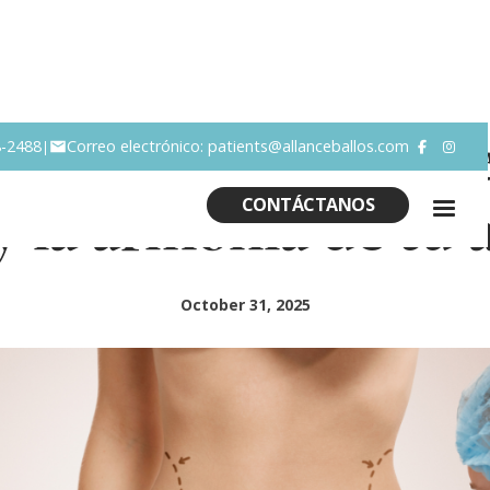
ia tras una cesáre
8-2488
Correo electrónico: patients@allanceballos.com
|


y la armonía de t
CONTÁCTANOS
October 31, 2025