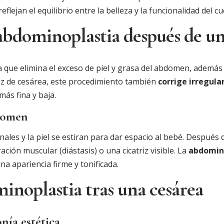
lejan el equilibrio entre la belleza y la funcionalidad del c
abdominoplastia después de un
a que elimina el exceso de piel y grasa del abdomen, además
iz de cesárea, este procedimiento también
corrige irregula
más fina y baja.
domen
les y la piel se estiran para dar espacio al bebé. Después d
ión muscular (diástasis) o una cicatriz visible. La
abdomin
a apariencia firme y tonificada.
minoplastia tras una cesárea
nía estética