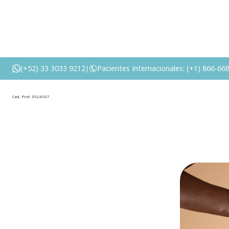
¿Puedes hac
(+52) 33 3033 9212
Pacientes Internacionales: (+1) 866-66
|
Ced. Prof. 3524107