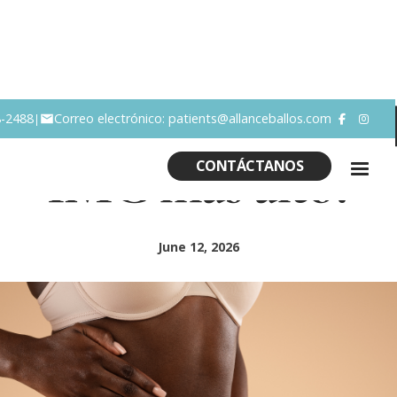
erte un Mommy Mak
8-2488
Correo electrónico: patients@allanceballos.com
|


IMC más alto?
CONTÁCTANOS
June 12, 2026