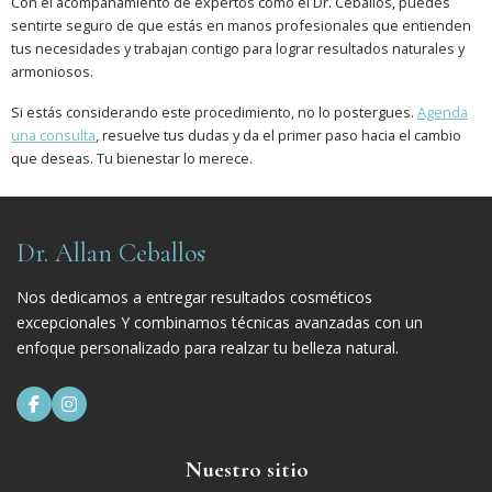
Con el acompañamiento de expertos como el Dr. Ceballos, puedes
sentirte seguro de que estás en manos profesionales que entienden
tus necesidades y trabajan contigo para lograr resultados naturales y
armoniosos.
Si estás considerando este procedimiento, no lo postergues.
Agenda
una consulta
, resuelve tus dudas y da el primer paso hacia el cambio
que deseas. Tu bienestar lo merece.
Dr. Allan Ceballos
Nos dedicamos a entregar resultados cosméticos
excepcionales Y combinamos técnicas avanzadas con un
enfoque personalizado para realzar tu belleza natural.


Nuestro sitio